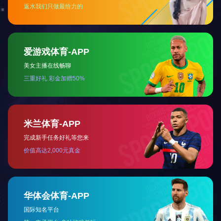
国机集团网站群 >
英文子站群 >