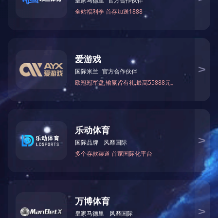
*
*
本单位联
上述信息对
对方企业反