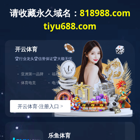
完美平台-完
美网页版
首页
国机产品
环保设备
环保设备
研发了具有自主知识产权
术，为推动行业节能减排做