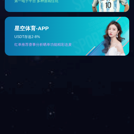
科研院所
中国农业机械化科学研究院集团有限
中国中元国际工程有限公司
公司
国机集团科学技术研究院有限
机械工业第六设计研究院有限公司
沈阳仪表科学研究院有限公司
甘肃蓝科石化高新装备股份有限公司
国机精工集团股份有限公司
中国电器科学研究院股份有限公司
广州机械科学研究院有限公司
成都工具研究所有限公司
中国完美平台-完美网页版研究
公司
机械工业规划研究院有限公司
中联西北工程设计研究院有限
汽车企业
其他企业
友情链接
|
内
京ICP备：
05005561
京公网安备：110401300