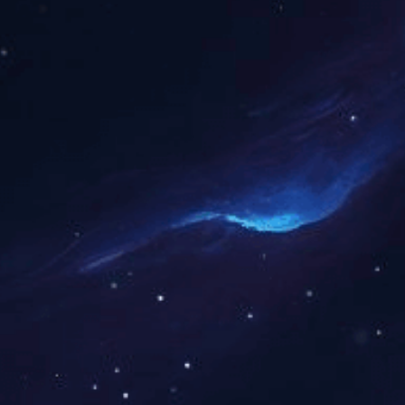
锂二次电池
序。擎天实业的
向比亚迪、国轩
附件：
相关文档：
第九批国家级制
集团举办202
国机集团12项
国机集团荣获2
国机仪器仪表集
集团举办ESG