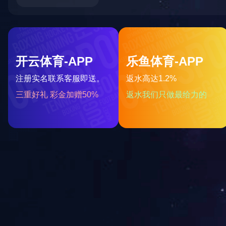
施专业领军企业
业和世界一流专业
“十五五”期
持续提升，发展质
服务高端装备产
轴研所
航天精密轴
温域、耐腐蚀、防
轴承及组件，产品
润滑轴承、动量
擎天实业