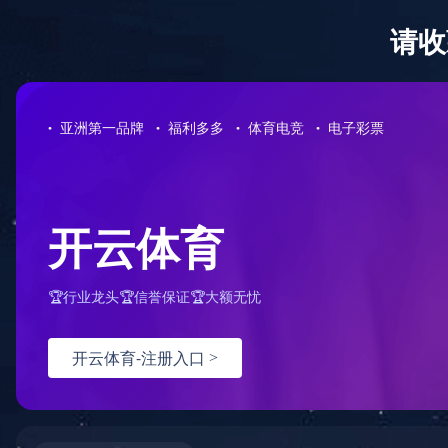
English
Espa?ol
Fran?ais
Русский
完