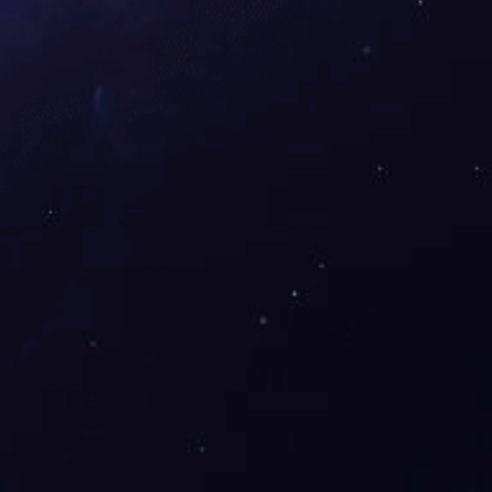
生产领域，主要用于锂电池后段自动化生产线化成分容工
著特点，处于国际领先水平，国内外细分市场占有率第一，
后段产线整体解决方案，为新能源电池提供关键设备支撑。