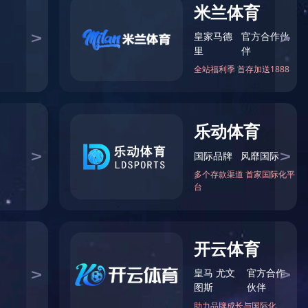
 国机集团再添2家
部
【
】
大
中
小
究所有限公司（以下简称轴研所）、广州擎天实业有限公司
核。至此，国机集团共有10家国家级制造业单项冠军企
大和二十届历次全会精神， “十四五”期间，国机集团实